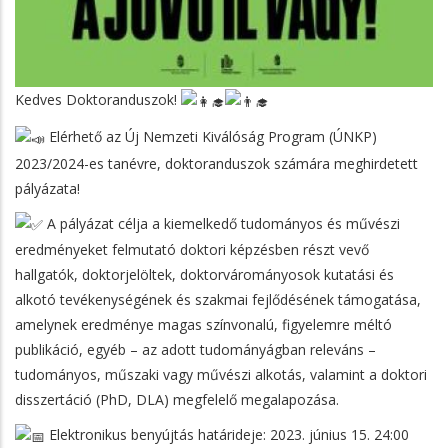
Kedves Doktoranduszok!
Elérhető az Új Nemzeti Kiválóság Program (ÚNKP)
2023/2024-es tanévre, doktoranduszok számára meghirdetett
pályázata!
A pályázat célja a kiemelkedő tudományos és művészi
eredményeket felmutató doktori képzésben részt vevő
hallgatók, doktorjelöltek, doktorvárományosok kutatási és
alkotó tevékenységének és szakmai fejlődésének támogatása,
amelynek eredménye magas színvonalú, figyelemre méltó
publikáció, egyéb – az adott tudományágban releváns –
tudományos, műszaki vagy művészi alkotás, valamint a doktori
disszertáció (PhD, DLA) megfelelő megalapozása.
Elektronikus benyújtás határideje: 2023. június 15. 24:00