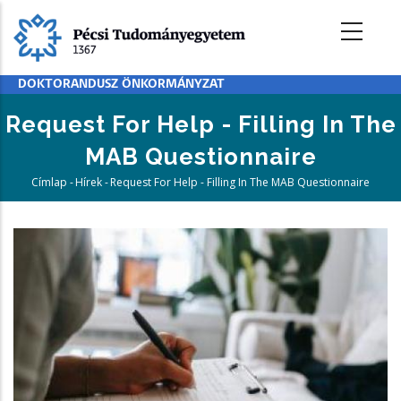
Ugrás
a
tartalomra
DOKTORANDUSZ ÖNKORMÁNYZAT
Request For Help - Filling In The
MAB Questionnaire
Címlap
-
Hírek
-
Request For Help - Filling In The MAB Questionnaire
Morzsa