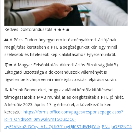
Kedves Doktoranduszok! 👩‍🎓👨‍🎓
👥 A Pécsi Tudományegyetem intézményakkreditációjának
megújítása keretében a PTE a segítségünket kéri egy minél
szélesebb és hitelesebb kép kialakításához Egyetemünkről.
🧑‍🎓 A Magyar Felsőoktatási Akkreditációs Bizottság (MAB)
Látogató Bizottsága a doktoranduszok véleményét is
figyelembe kívánja venni minőségbiztosítási eljárása során.
📝 Kérünk Benneteket, hogy az alábbi kérdőív kitöltésével
támogassátok a MAB munkáját és öregbítsétek a PTE jó hírét.
A kérdőív 2023. április 17-ig érhető el, a következő linken
keresztül:
https://forms.office.com/pages/responsepage.aspx?
id=1_ONdNoXF0miw2kvmT5OuxZC6-
oyF1VNkqZrDCnyLA1UQUtGR1oyUjlCSTdWNjlYUkJPNUJaOEI2NC4