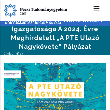
Ugrás
a
tartalomra
Megjelent A PTE Nemzetközi
DOKTORANDUSZ ÖNKORMÁNYZAT
Igazgatósága A 2024. Évre
Meghirdetett „A PTE Utazó
Nagykövete” Pályázat
Címlap
-
Hírek
-
Morzsa
Megjelent A PTE Nemzetközi Igazgatósága A 2024. Évre Meghirdetett „A
PTE Utazó Nagykövete” Pályázat